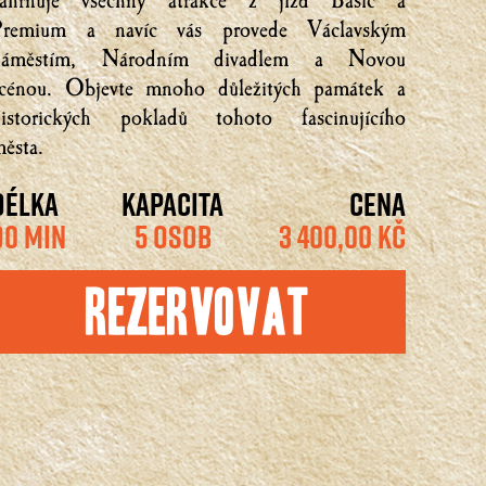
zahrnuje všechny atrakce z jízd Basic a
Premium a navíc vás provede Václavským
náměstím, Národním divadlem a Novou
scénou. Objevte mnoho důležitých památek a
historických pokladů tohoto fascinujícího
ěsta.
DÉLKA
KAPACITA
CENA
90 MIN
5 OSOB
3 400,00 KČ
Rezervovat