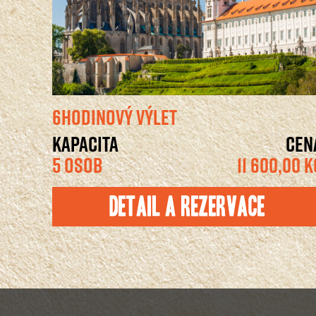
6HODINOVÝ VÝLET
KAPACITA
CEN
5 OSOB
11 600,00 K
Detail a rezervace