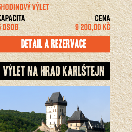
5HODINOVÝ VÝLET
KAPACITA
CENA
5 OSOB
9 200,00 KČ
Detail a rezervace
Výlet na Hrad Karlštejn