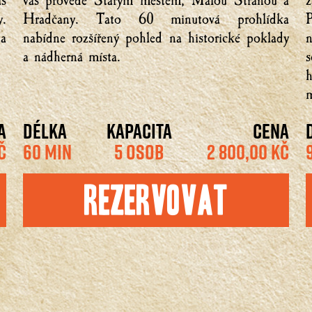
s
vás provede Starým městem, Malou Stranou a
.
Hradčany. Tato 60 minutová prohlídka
 a
nabídne rozšířený pohled na historické poklady
a nádherná místa.
m
A
DÉLKA
KAPACITA
CENA
Č
60 MIN
5 OSOB
2 800,00 KČ
Rezervovat