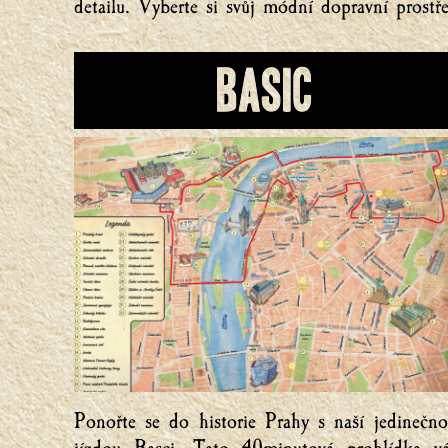
detailu. Vyberte si svůj módní dopravní prostř
Basic
Ponořte se do historie Prahy s naší jedinečn