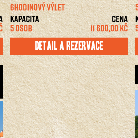
6HODINOVÝ VÝLET
A
KAPACITA
CENA
Č
5 OSOB
11 600,00 KČ
Detail a rezervace