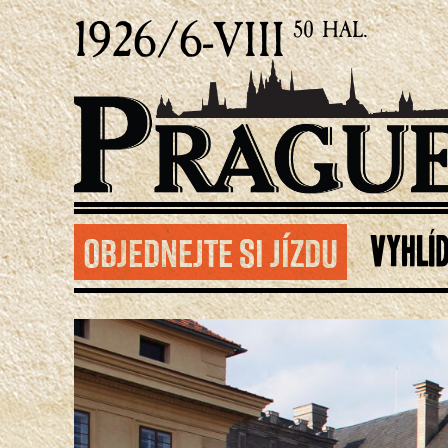
1926/6-VIII
50 HAL.
OBJEDNEJTE SI JÍZDU
VYHLÍ