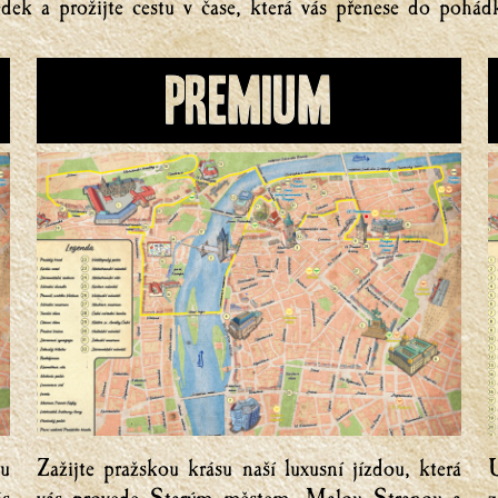
edek a prožijte cestu v čase, která vás přenese do pohád
Premium
ou
Zažijte pražskou krásu naší luxusní jízdou, která
U