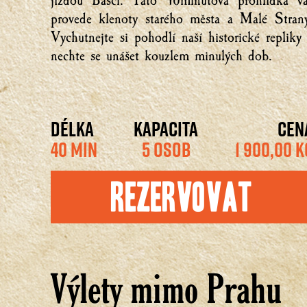
jízdou Basci. Tato 40minutová prohlídka vá
provede klenoty starého města a Malé Strany
Vychutnejte si pohodlí naší historické repliky
nechte se unášet kouzlem minulých dob.
DÉLKA
KAPACITA
CEN
40 MIN
5 OSOB
1 900,00 K
Rezervovat
Výlety mimo Prahu