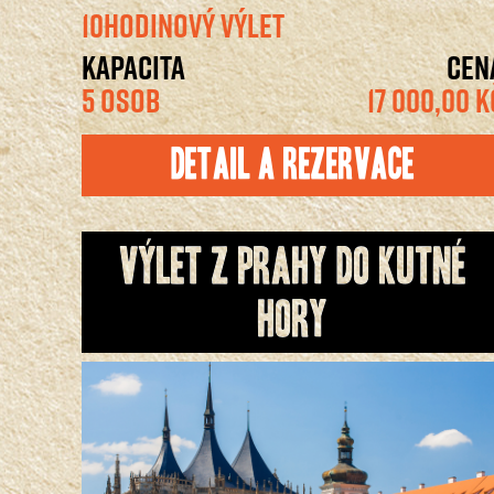
10HODINOVÝ VÝLET
KAPACITA
CEN
5 OSOB
17 000,00 K
Detail a rezervace
Výlet z Prahy do Kutné
Hory