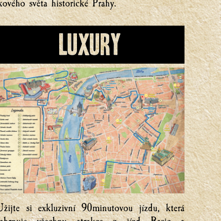
kového světa historické Prahy.
Luxury
žijte si exkluzivní 90minutovou jízdu, která