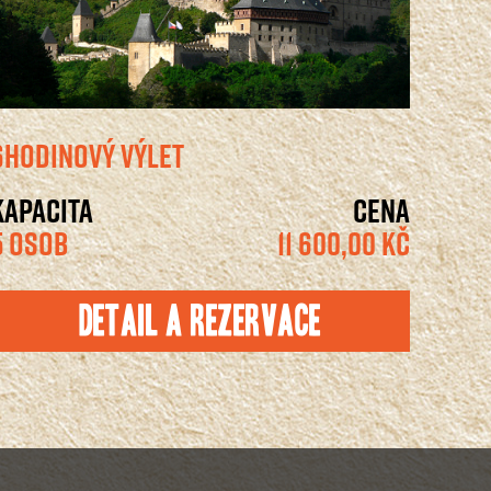
6HODINOVÝ VÝLET
KAPACITA
CENA
5 OSOB
11 600,00 KČ
Detail a rezervace