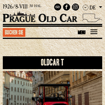
1926/8-VIII
50 HAL.
DE
Buchen Sie
MENU
Oldcar T