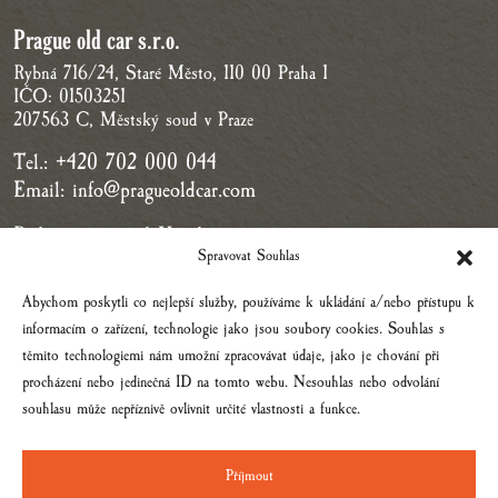
Prague old car s.r.o.
Rybná 716/24, Staré Město, 110 00 Praha 1
IČO: 01503251
207563 C, Městský soud v Praze
Tel.:
+420 702 000 044
Email:
info@pragueoldcar.com
Bedingungen und Konditionen
Spravovat Souhlas
Abychom poskytli co nejlepší služby, používáme k ukládání a/nebo přístupu k
informacím o zařízení, technologie jako jsou soubory cookies. Souhlas s
těmito technologiemi nám umožní zpracovávat údaje, jako je chování při
procházení nebo jedinečná ID na tomto webu. Nesouhlas nebo odvolání
souhlasu může nepříznivě ovlivnit určité vlastnosti a funkce.
Příjmout