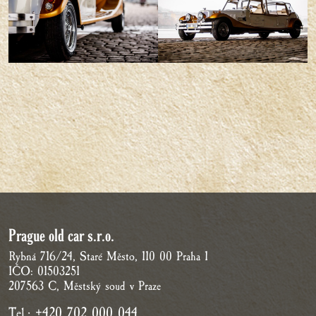
Prague old car s.r.o.
Rybná 716/24, Staré Město, 110 00 Praha 1
IČO: 01503251
207563 C, Městský soud v Praze
Tel.:
+420 702 000 044