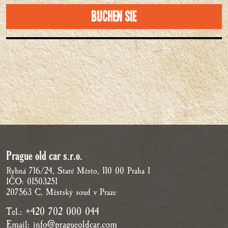
Buchen Sie
Prague old car s.r.o.
Rybná 716/24, Staré Město, 110 00 Praha 1
IČO: 01503251
207563 C, Městský soud v Praze
Tel.:
+420 702 000 044
Email:
info@pragueoldcar.com